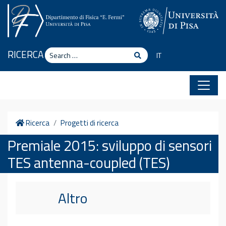
Skip to content
Search
RICERCA
Search
IT
Home
Ricerca
Progetti di ricerca
Premiale 2015: sviluppo di sensori
TES antenna-coupled (TES)
Altro