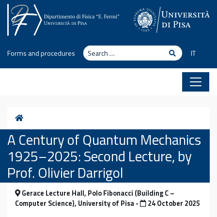
Skip to content
Search
Search
Forms and procedures
IT
Home
A Century of Quantum Mechanics
1925–2025: Second Lecture, by
Prof. Olivier Darrigol
Gerace Lecture Hall, Polo Fibonacci (Building C –
Computer Science), University of Pisa -
24 October 2025