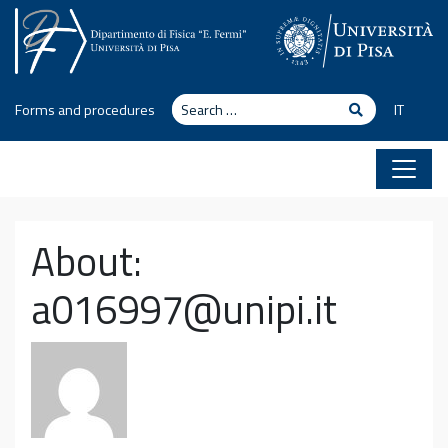
Skip to content
Search
Search
Forms and procedures
IT
About:
a016997@unipi.it