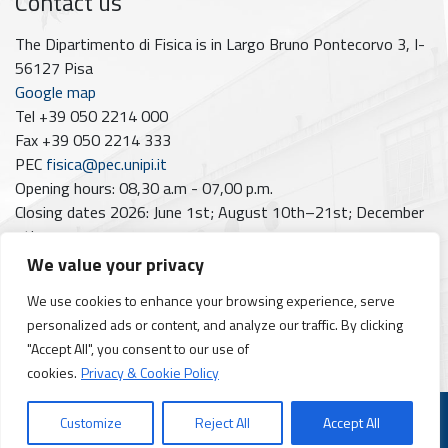
Contact us
The Dipartimento di Fisica is in Largo Bruno Pontecorvo 3, I-
56127 Pisa
Google map
Tel +39 050 2214 000
Fax +39 050 2214 333
PEC
fisica@pec.unipi.it
Opening hours: 08,30 a.m - 07,00 p.m.
Closing dates 2026: June 1st; August 10th–21st; December
7th
We value your privacy
Follow us on
We use cookies to enhance your browsing experience, serve
Facebook
Instagram
YouTube
https://www.linkedin.com/company/dipartimento-di-fisica-unipi/posts/?feedView=all
personalized ads or content, and analyze our traffic. By clicking
"Accept All", you consent to our use of
cookies.
Privacy & Cookie Policy
© 2026
Dipartimento di Fisica
Customize
Reject All
Accept All
Dichiarazione di accessibilità
-
Privacy & cookie policy