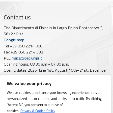
Contact us
The Dipartimento di Fisica is in Largo Bruno Pontecorvo 3, I-
56127 Pisa
Google map
Tel +39 050 2214 000
Fax +39 050 2214 333
PEC
fisica@pec.unipi.it
Opening hours: 08,30 a.m - 07,00 p.m.
Closing dates 2026: June 1st; August 10th–21st; December
7th
We value your privacy
Follow us on
We use cookies to enhance your browsing experience, serve
Facebook
Instagram
YouTube
https://www.linkedin.com/company/dipartimento-di-fisica-unipi/posts/?feedView=all
personalized ads or content, and analyze our traffic. By clicking
"Accept All", you consent to our use of
cookies.
Privacy & Cookie Policy