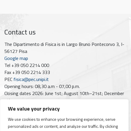
Contact us
The Dipartimento di Fisica is in Largo Bruno Pontecorvo 3, I-
56127 Pisa
Google map
Tel +39 050 2214 000
Fax +39 050 2214 333
PEC
fisica@pec.unipi.it
Opening hours: 08,30 a.m - 07,00 p.m.
Closing dates 2026: June 1st; August 10th–21st; December
7th
We value your privacy
Follow us on
We use cookies to enhance your browsing experience, serve
Facebook
Instagram
YouTube
https://www.linkedin.com/company/dipartimento-di-fisica-unipi/posts/?feedView=all
personalized ads or content, and analyze our traffic. By clicking