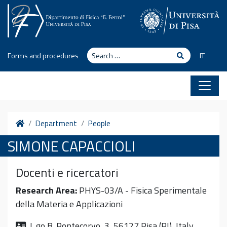
Skip to content
Search
Search
Forms and procedures
IT
Home
Department
People
SIMONE CAPACCIOLI
Docenti e ricercatori
Research Area:
PHYS-03/A - Fisica Sperimentale
della Materia e Applicazioni
L.go B. Pontecorvo, 3, 56127 Pisa (PI), Italy.