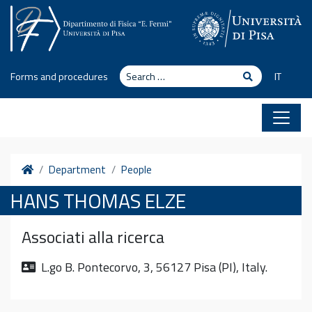
Skip to content
Search
Search
Forms and procedures
IT
Home
Department
People
HANS THOMAS ELZE
Associati alla ricerca
L.go B. Pontecorvo, 3, 56127 Pisa (PI), Italy.