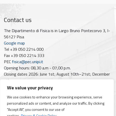
Contact us
The Dipartimento di Fisica is in Largo Bruno Pontecorvo 3, I-
56127 Pisa
Google map
Tel +39 050 2214 000
Fax +39 050 2214 333
PEC
fisica@pec.unipi.it
Opening hours: 08,30 a.m - 07,00 p.m.
Closing dates 2026: June 1st; August 10th–21st; December
7th
We value your privacy
Follow us on
We use cookies to enhance your browsing experience, serve
Facebook
Instagram
YouTube
https://www.linkedin.com/company/dipartimento-di-fisica-unipi/posts/?feedView=all
personalized ads or content, and analyze our traffic. By clicking
"Accept All", you consent to our use of
cookies.
Privacy & Cookie Policy