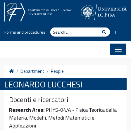
Skip to content
Search
Search
Forms and procedures
IT
Home
Department
People
LEONARDO LUCCHESI
Docenti e ricercatori
Research Area:
PHYS-04/A - Fisica Teorica della
Materia, Modelli, Metodi Matematici e
Applicazioni