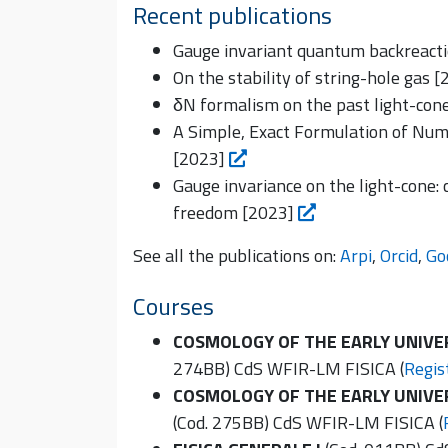
Recent publications
Gauge invariant quantum backreactio
On the stability of string-hole gas 
δN formalism on the past light-con
A Simple, Exact Formulation of Num
[2023]
Gauge invariance on the light-cone: 
freedom [2023]
See all the publications on:
Arpi
,
Orcid
,
Go
Courses
COSMOLOGY OF THE EARLY UNIVE
274BB) CdS WFIR-LM FISICA (
Regis
COSMOLOGY OF THE EARLY UNIVER
(Cod. 275BB) CdS WFIR-LM FISICA (