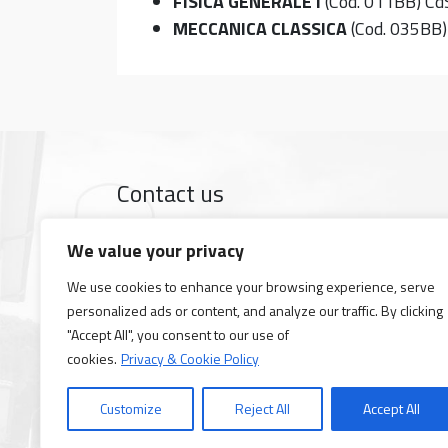
FISICA GENERALE I
(Cod. 011BB) C
MECCANICA CLASSICA
(Cod. 035BB)
Contact us
The Dipartimento di Fisica is in Largo Bruno Pon
We value your privacy
Google map
Tel +39 050 2214 000
We use cookies to enhance your browsing experience, serve
Fax +39 050 2214 333
personalized ads or content, and analyze our traffic. By clicking
PEC
fisica@pec.unipi.it
"Accept All", you consent to our use of
Opening hours: 08,30 a.m - 07,00 p.m.
cookies.
Privacy & Cookie Policy
Closing dates 2026: June 1st; August 10th–21s
Customize
Reject All
Accept All