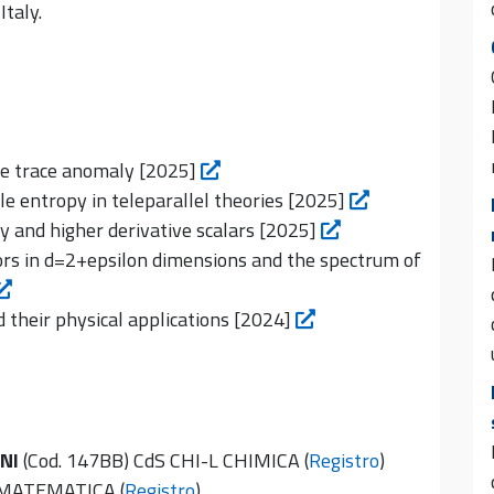
Italy.
he trace anomaly [2025]
ole entropy in teleparallel theories [2025]
ty and higher derivative scalars [2025]
ors in d=2+epsilon dimensions and the spectrum of
 their physical applications [2024]
NI
(Cod. 147BB) CdS CHI-L CHIMICA (
Registro
)
 MATEMATICA (
Registro
)