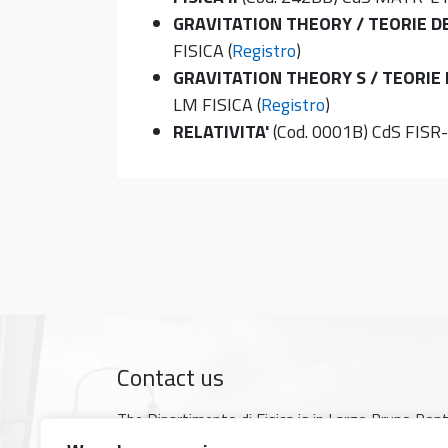
GRAVITATION THEORY / TEORIE D
FISICA (
Registro
)
GRAVITATION THEORY S / TEORIE
LM FISICA (
Registro
)
RELATIVITA'
(Cod. 0001B) CdS FISR-
Contact us
The Dipartimento di Fisica is in Largo Bruno Pon
Google map