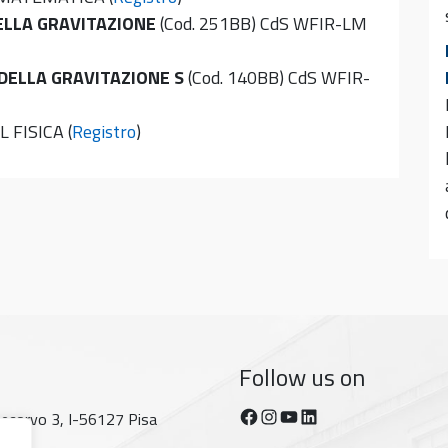
ELLA GRAVITAZIONE
(Cod. 251BB) CdS WFIR-LM
 DELLA GRAVITAZIONE S
(Cod. 140BB) CdS WFIR-
L FISICA (
Registro
)
Follow us on
Facebook
Instagram
YouTube
https://www.linkedin.com/company/dipartimento-di-fisica-unipi/posts/?feedView=all
tecorvo 3, I-56127 Pisa