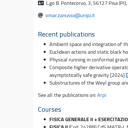
L.go B. Pontecorvo, 3, 56127 Pisa (PI), 
omar.zanusso@unipi.it
Recent publications
Ambient space and integration of t
Euclidean actions and static black h
Physical running in conformal gravi
Composite higher derivative operat
asymptotically safe gravity [2024]
Substructures of the Weyl group and
See all the publications on:
Arpi
Courses
FISICA GENERALE II + ESERCITAZIO
FISICA II
(Cod. 242BB) CdS MATR-L