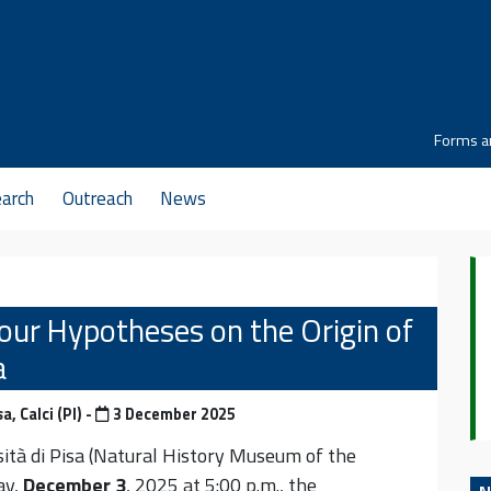
Forms a
arch
Outreach
News
our Hypotheses on the Origin of
a
, Calci (PI) -
3 December 2025
sità di Pisa (Natural History Museum of the
ay,
December 3
, 2025 at 5:00 p.m., the