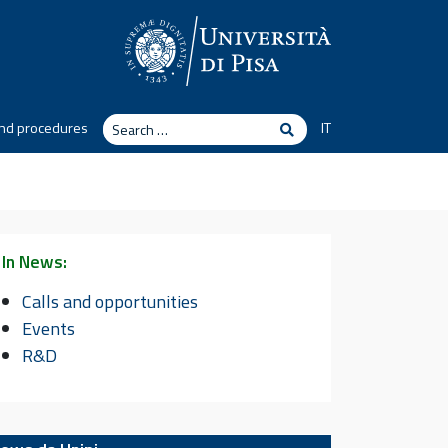
Search
nd procedures
IT
Search
In News:
Calls and opportunities
Events
R&D