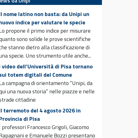
ews da Unipi
Il nome latino non basta: da Unipi un
nuovo indice per valutare le specie
Lo propone il primo indice per misurare
quanto sono solide le prove scientifiche
che stanno dietro alla classificazione di
una specie. Uno strumento utile anche...
I video dell’Università di Pisa tornano
sui totem digitali del Comune
La campagna di orientamento “Unipi, da
qui una nuova storia” nelle piazze e nelle
strade cittadine
Il terremoto del 4 agosto 2026 in
Provincia di Pisa
I professori Francesco Grigoli, Giacomo
Rapagnani e Emanuele Bozzi presentano