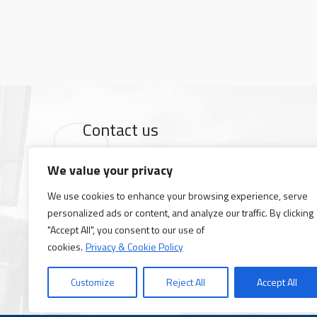
Contact us
The Dipartimento di Fisica is in Largo Bruno Pon
We value your privacy
Google map
Tel +39 050 2214 000
We use cookies to enhance your browsing experience, serve
Fax +39 050 2214 333
personalized ads or content, and analyze our traffic. By clicking
PEC
fisica@pec.unipi.it
"Accept All", you consent to our use of
Opening hours: 08,30 a.m - 07,00 p.m.
cookies.
Privacy & Cookie Policy
Closing dates 2026: June 1st; August 10th–21s
Customize
Reject All
Accept All