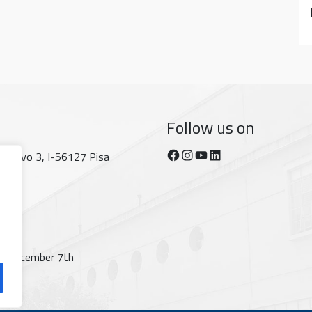
Follow us on
Facebook
Instagram
YouTube
https://www.linkedin.com/company/dipartimento-di-fisica-unipi/posts/?feedView=all
tecorvo 3, I-56127 Pisa
t; December 7th