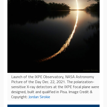
Launch of the IXPE Observatory, NASA Astronomy
Picture of the Day Dec. 22, 2021. The polarization-
sensitive X-ray detectors at the IXPE focal plane were
designed, built and qualified in Pisa. Image Credit &
Copyright:
Jordan Sirokie