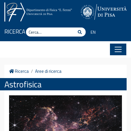
Vai al contenuto
Cerca
RICERCA
Cerca
EN
Home
Ricerca
Aree di ricerca
Astrofisica