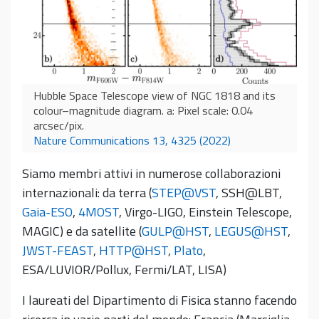
Hubble Space Telescope view of NGC 1818 and its
colour–magnitude diagram. a: Pixel scale: 0.04
arcsec/pix.
Nature Communications 13, 4325 (2022)
Siamo membri attivi in numerose collaborazioni
internazionali: da terra (
STEP@VST
, SSH@LBT,
Gaia-ESO
,
4MOST
, Virgo-LIGO, Einstein Telescope,
MAGIC) e da satellite (
GULP@HST
,
LEGUS@HST
,
JWST-FEAST
,
HTTP@HST
,
Plato
,
ESA/LUVIOR/Pollux, Fermi/LAT, LISA)
I laureati del Dipartimento di Fisica stanno facendo