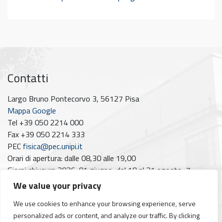
Contatti
Largo Bruno Pontecorvo 3, 56127 Pisa
Mappa Google
Tel +39 050 2214 000
Fax +39 050 2214 333
PEC
fisica@pec.unipi.it
Orari di apertura: dalle 08,30 alle 19,00
Giorni chiusura 2026: 01 giugno, dal 10 al 21 agosto, 7
dicembre
We value your privacy
Seguici su
We use cookies to enhance your browsing experience, serve
personalized ads or content, and analyze our traffic. By clicking
Facebook
Instagram
YouTube
https://www.linkedin.com/company/dipartimento-di-fisica-unipi/posts/?feedView=all