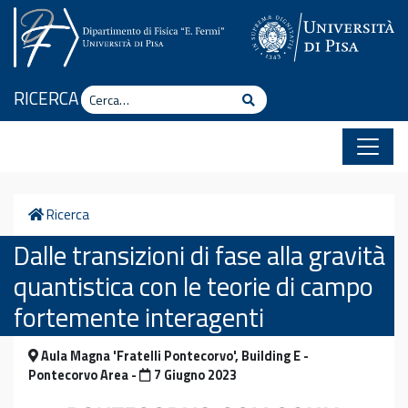
Vai al contenuto
Cerca
RICERCA
Cerca
Home
Ricerca
Dalle transizioni di fase alla gravità
quantistica con le teorie di campo
fortemente interagenti
Aula Magna 'Fratelli Pontecorvo', Building E -
Pontecorvo Area -
7 Giugno 2023