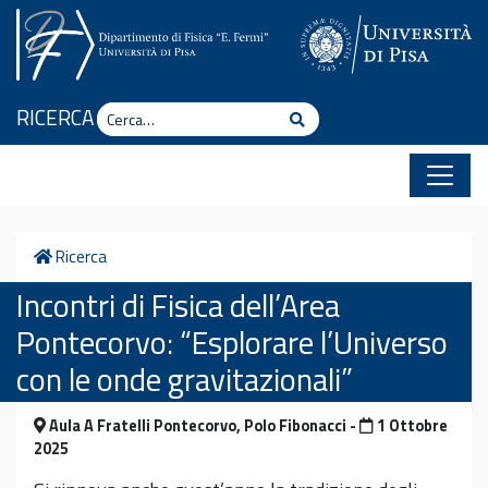
Vai al contenuto
Cerca
RICERCA
Cerca
Home
Ricerca
Incontri di Fisica dell’Area
Pontecorvo: “Esplorare l’Universo
con le onde gravitazionali”
Aula A Fratelli Pontecorvo, Polo Fibonacci -
1 Ottobre
2025