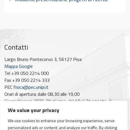
Contatti
Largo Bruno Pontecorvo 3, 56127 Pisa
Mappa Google
Tel +39 050 2214 000
Fax +39 050 2214 333
PEC
fisica@pec.unipi.it
Orari di apertura: dalle 08,30 alle 19,00
Giorni chiusura 2026: 01 giugno, dal 10 al 21 agosto, 7
dicembre
We value your privacy
Seguici su
We use cookies to enhance your browsing experience, serve
personalized ads or content, and analyze our traffic. By clicking