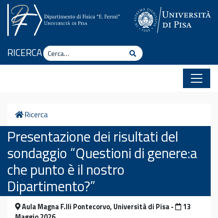
Vai al contenuto
Cerca
RICERCA
Cerca
Home
Ricerca
Presentazione dei risultati del
sondaggio “Questioni di genere:a
che punto è il nostro
Dipartimento?”
Aula Magna F.lli Pontecorvo, Università di Pisa -
13
Maggio 2026