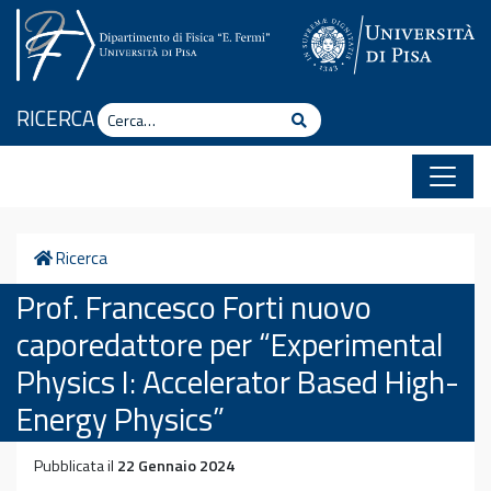
Vai al contenuto
Cerca
RICERCA
Cerca
Home
Ricerca
Prof. Francesco Forti nuovo
caporedattore per “Experimental
Physics I: Accelerator Based High-
Energy Physics”
Pubblicata il
22 Gennaio 2024