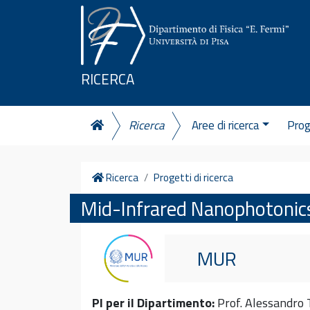
Vai al contenuto
RICERCA
Ricerca
Aree di ricerca
Prog
Home
Ricerca
Progetti di ricerca
Mid-Infrared Nanophotonics
MUR
PI per il Dipartimento:
Prof. Alessandro T