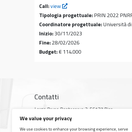
Call:
view
Tipologia progettuale:
PRIN 2022 PNR
Coordinatore progettuale:
Università di
Inizio:
30/11/2023
Fine:
28/02/2026
Budget:
€ 114.000
Contatti
Largo Bruno Pontecorvo 3, 56127 Pisa
Mappa Google
We value your privacy
Tel +39 050 2214 000
We use cookies to enhance your browsing experience, serve
Fax +39 050 2214 333