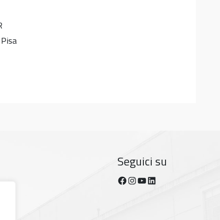
R
 Pisa
Seguici su
Facebook
Instagram
YouTube
https://www.linkedin.com/company/dipartimento-di-fisica-unipi/posts/?feedView=all