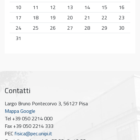
10
11
12
13
14
15
16
17
18
19
20
21
22
23
24
25
26
27
28
29
30
31
Contatti
Largo Bruno Pontecorvo 3, 56127 Pisa
Mappa Google
Tel +39 050 2214 000
Fax +39 050 2214 333
PEC
fisica@pec.unipi.it