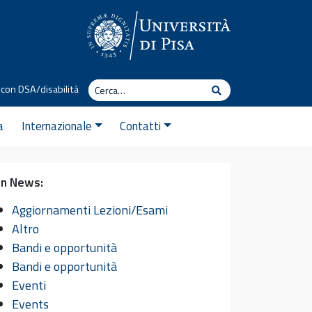
Cerca
con DSA/disabilità
Cerca
a
Internazionale
Contatti
In News:
Aggiornamenti Lezioni/Esami
Altro
Bandi e opportunità
Bandi e opportunità
Eventi
Events