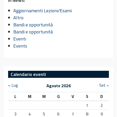
In News:
Aggiornamenti Lezioni/Esami
Altro
Bandi e opportunità
Bandi e opportunità
Eventi
Events
Calendario eventi
« Lug
Set »
Agosto 2026
L
M
M
G
V
S
D
1
2
3
4
5
6
7
8
9