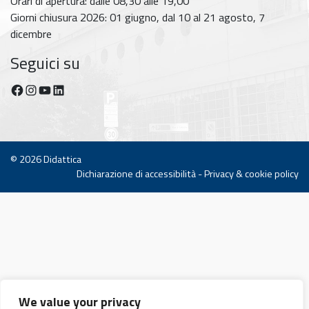
Orari di apertura: dalle 08,30 alle 19,00
Giorni chiusura 2026: 01 giugno, dal 10 al 21 agosto, 7
dicembre
Seguici su
Facebook
Instagram
YouTube
https://www.linkedin.com/company/dipartimento-di-fisica-unipi/posts/?feedView=all
© 2026
Didattica
Dichiarazione di accessibilità
-
Privacy & cookie policy
We value your privacy