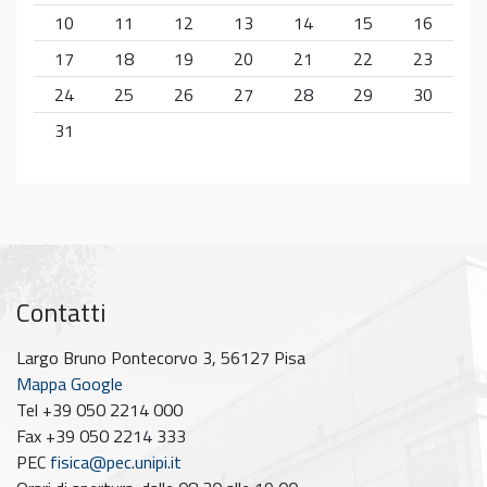
10
11
12
13
14
15
16
17
18
19
20
21
22
23
24
25
26
27
28
29
30
31
Contatti
Largo Bruno Pontecorvo 3, 56127 Pisa
Mappa Google
Tel +39 050 2214 000
Fax +39 050 2214 333
PEC
fisica@pec.unipi.it