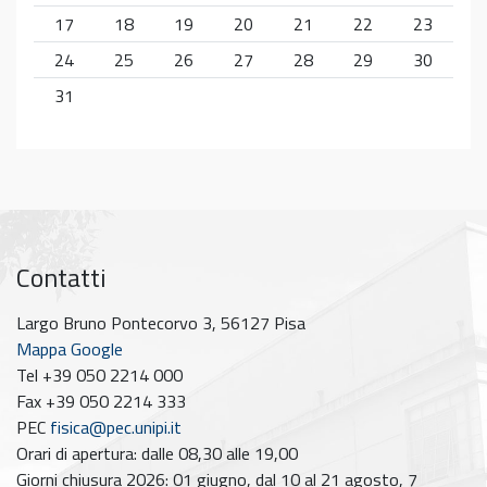
17
18
19
20
21
22
23
24
25
26
27
28
29
30
31
Contatti
Largo Bruno Pontecorvo 3, 56127 Pisa
Mappa Google
Tel +39 050 2214 000
Fax +39 050 2214 333
PEC
fisica@pec.unipi.it
Orari di apertura: dalle 08,30 alle 19,00
Giorni chiusura 2026: 01 giugno, dal 10 al 21 agosto, 7