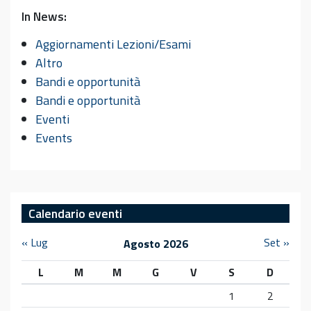
In News:
Aggiornamenti Lezioni/Esami
Altro
Bandi e opportunità
Bandi e opportunità
Eventi
Events
Calendario eventi
« Lug
Set »
Agosto 2026
L
M
M
G
V
S
D
1
2