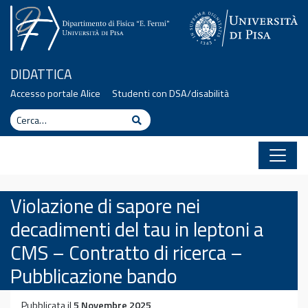
Vai al contenuto
DIDATTICA
Accesso portale Alice
Studenti con DSA/disabilità
Cerca
Cerca
Violazione di sapore nei
decadimenti del tau in leptoni a
CMS – Contratto di ricerca –
Pubblicazione bando
Pubblicata il
5 Novembre 2025