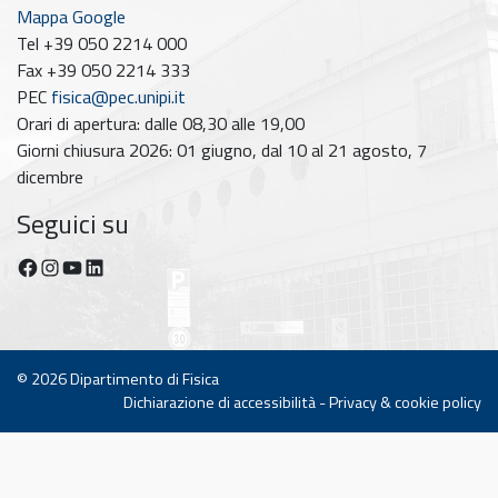
Mappa Google
Tel +39 050 2214 000
Fax +39 050 2214 333
PEC
fisica@pec.unipi.it
Orari di apertura: dalle 08,30 alle 19,00
Giorni chiusura 2026: 01 giugno, dal 10 al 21 agosto, 7
dicembre
Seguici su
Facebook
Instagram
YouTube
https://www.linkedin.com/company/dipartimento-di-fisica-unipi/posts/?feedView=all
© 2026
Dipartimento di Fisica
Dichiarazione di accessibilità
-
Privacy & cookie policy