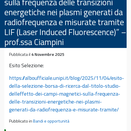
sulla frequenza delle transizioni
energetiche nei plasmi generati da
radiofrequenza e misurate tramite
LIF (Laser Induced Fluorescence)” –
prof.ssa Ciampini
Pubblicata il
4 Novembre 2025
Esito Selezione:
https://alboufficiale.unipi.it/blog/2025/11/04/esito-
della-selezione-borsa-di-ricerca-dal-titolo-studio-
delleffetto-dei-campi-magnetici-sulla-frequenza-
delle-transizioni-energetiche-nei-plasmi-
generati-da-radiofrequenza-e-misurate-tramite/
Pubblicato in
Bandi e opportunità