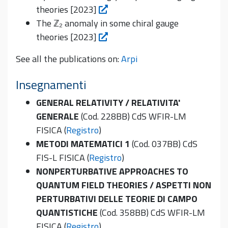
theories [2023]
The ℤ₂ anomaly in some chiral gauge
theories [2023]
See all the publications on:
Arpi
Insegnamenti
GENERAL RELATIVITY / RELATIVITA'
GENERALE
(Cod. 228BB) CdS WFIR-LM
FISICA (
Registro
)
METODI MATEMATICI 1
(Cod. 037BB) CdS
FIS-L FISICA (
Registro
)
NONPERTURBATIVE APPROACHES TO
QUANTUM FIELD THEORIES / ASPETTI NON
PERTURBATIVI DELLE TEORIE DI CAMPO
QUANTISTICHE
(Cod. 358BB) CdS WFIR-LM
FISICA (
Registro
)