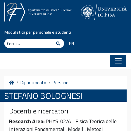
Vai al contenuto
Modulistica per personale e studenti
Cerca
Cerca
EN
Home
Dipartimento
Persone
STEFANO BOLOGNESI
Docenti e ricercatori
Research Area:
PHYS-02/A - Fisica Teorica delle
Interazioni Fondamentali, Modelli, Metodi