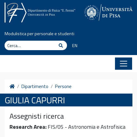
Vai al contenuto
Modulistica per personale e studenti
Cerca
Cerca
EN
Home
Dipartimento
Persone
GIULIA CAPURRI
Assegnisti ricerca
Research Area:
FIS/05 - Astronomia e Astrofisica