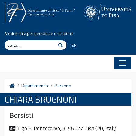
Vai al contenuto
Modulistica per personale e studenti
Cerca
Cerca
EN
Home
Dipartimento
Persone
CHIARA BRUGNONI
Borsisti
L.go B. Pontecorvo, 3, 56127 Pisa (PI), Italy.