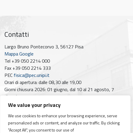
Contatti
Largo Bruno Pontecorvo 3, 56127 Pisa
Mappa Google
Tel +39 050 2214 000
Fax +39 050 2214 333
PEC
fisica@pec.unipi.it
Orari di apertura: dalle 08,30 alle 19,00
Giorni chiusura 2026: 01 giugno, dal 10 al 21 agosto, 7
dicembre
We value your privacy
Seguici su
We use cookies to enhance your browsing experience, serve
Facebook
Instagram
YouTube
https://www.linkedin.com/company/dipartimento-di-fisica-unipi/posts/?feedView=all
personalized ads or content, and analyze our traffic. By clicking
"Accept All", you consent to our use of