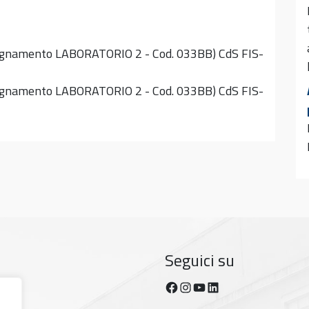
egnamento LABORATORIO 2 - Cod. 033BB) CdS FIS-
egnamento LABORATORIO 2 - Cod. 033BB) CdS FIS-
Seguici su
Facebook
Instagram
YouTube
https://www.linkedin.com/company/dipartimento-di-fisica-unipi/posts/?feedView=all