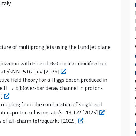
Italy.
ture of multiprong jets using the Lund jet plane
nization with B+ and Bs0 nuclear modification
ns at √sNN=5.02 TeV [2025]
tive field theory for a Higgs boson produced in
he H → b(b)over-bar decay channel in proton-
5]
-coupling from the combination of single and
oton-proton collisions at √s=13 TeV [2025]
y of all-charm tetraquarks [2025]