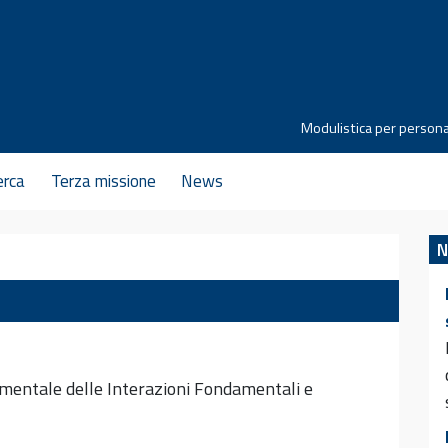
Modulistica per persona
erca
Terza missione
News
N
mentale delle Interazioni Fondamentali e