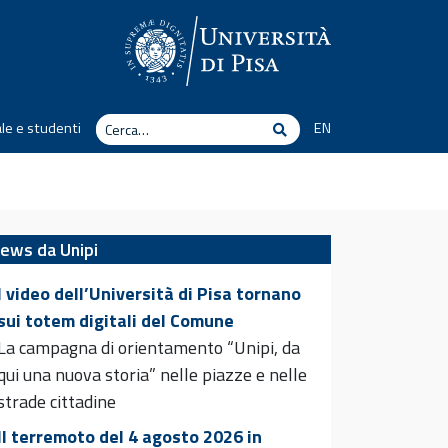
Cerca
le e studenti
EN
Cerca
ews da Unipi
I video dell’Università di Pisa tornano
sui totem digitali del Comune
La campagna di orientamento “Unipi, da
qui una nuova storia” nelle piazze e nelle
strade cittadine
Il terremoto del 4 agosto 2026 in