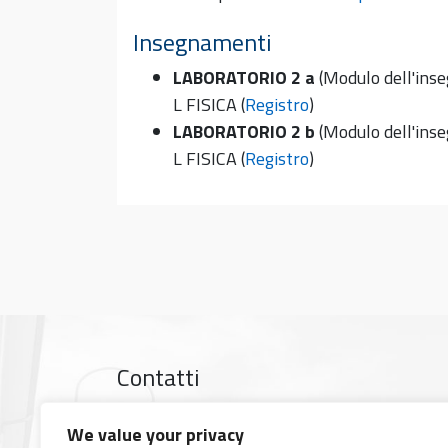
Insegnamenti
LABORATORIO 2 a
(Modulo dell'ins
L FISICA (
Registro
)
LABORATORIO 2 b
(Modulo dell'ins
L FISICA (
Registro
)
Contatti
Largo Bruno Pontecorvo 3, 56127 Pisa
We value your privacy
Mappa Google