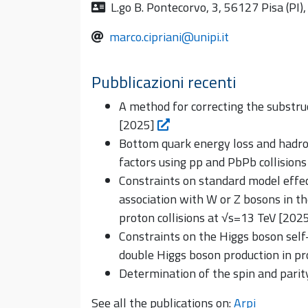
L.go B. Pontecorvo, 3, 56127 Pisa (PI), 
marco.cipriani@unipi.it
Pubblicazioni recenti
A method for correcting the substruc
[2025]
Bottom quark energy loss and hadro
factors using pp and PbPb collisio
Constraints on standard model effec
association with W or Z bosons in t
proton collisions at √s=13 TeV [202
Constraints on the Higgs boson self
double Higgs boson production in pr
Determination of the spin and parit
See all the publications on:
Arpi