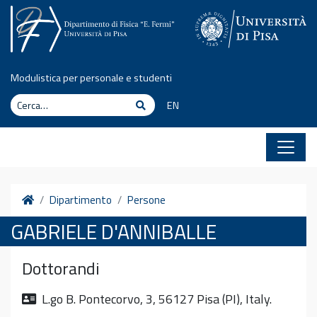
Vai al contenuto
Modulistica per personale e studenti
Cerca
Cerca
EN
Home
Dipartimento
Persone
GABRIELE D'ANNIBALLE
Dottorandi
L.go B. Pontecorvo, 3, 56127 Pisa (PI), Italy.