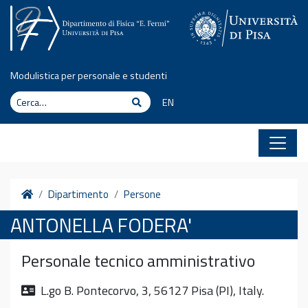
Vai al contenuto
Modulistica per personale e studenti
Cerca
Cerca
EN
Home
Dipartimento
Persone
ANTONELLA FODERA'
Personale tecnico amministrativo
L.go B. Pontecorvo, 3, 56127 Pisa (PI), Italy.