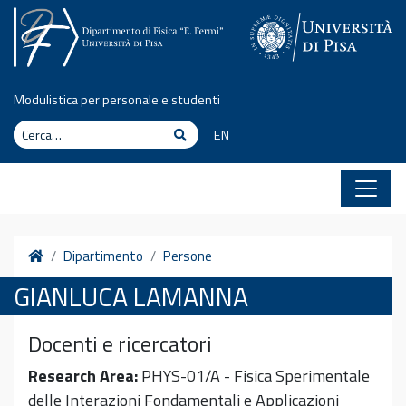
Vai al contenuto
Modulistica per personale e studenti
Cerca
Cerca
EN
Home
Dipartimento
Persone
GIANLUCA LAMANNA
Docenti e ricercatori
Research Area:
PHYS-01/A - Fisica Sperimentale
delle Interazioni Fondamentali e Applicazioni