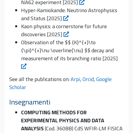
NA62 experiment [2025]
Hyper-Kamiokande: Neutrino Astrophysics
and Status [2025]
Kaon physics: a cornerstone for future
discoveries [2025]
Observation of the $$ {K}^{+}\to
{\pi}^{+}\nu \overline{\nu} $$ decay and
measurement of its branching ratio [2025]
See all the publications on:
Arpi
,
Orcid
,
Google
Scholar
Insegnamenti
COMPUTING METHODS FOR
EXPERIMENTAL PHYSICS AND DATA
ANALYSIS
(Cod. 360BB) CdS WFIR-LM FISICA