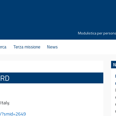
Modulistica per persona
erca
Terza missione
News
N
ARD
Italy.
ili/?smid=2649