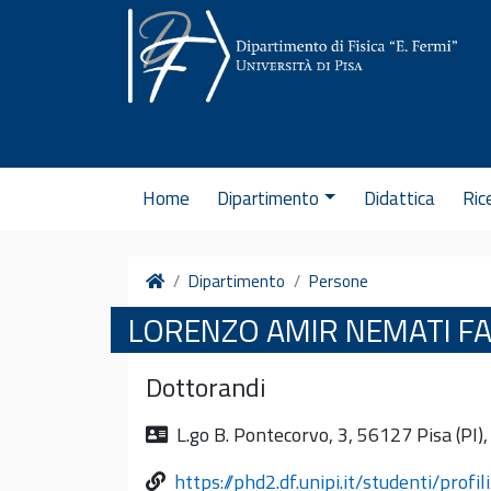
Vai al contenuto
Home
Dipartimento
Didattica
Ric
Home
Dipartimento
Persone
LORENZO AMIR NEMATI F
Dottorandi
L.go B. Pontecorvo, 3, 56127 Pisa (PI), 
https://phd2.df.unipi.it/studenti/prof