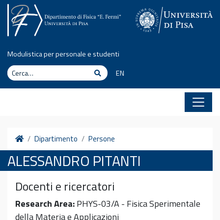
Vai al contenuto
Modulistica per personale e studenti
Cerca
Cerca
EN
Home
Dipartimento
Persone
ALESSANDRO PITANTI
Docenti e ricercatori
Research Area:
PHYS-03/A - Fisica Sperimentale
della Materia e Applicazioni