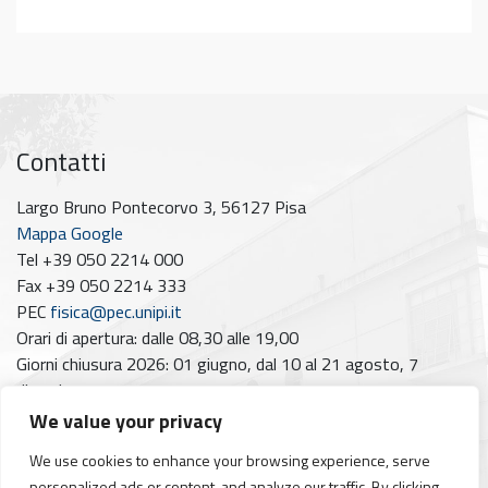
Contatti
Largo Bruno Pontecorvo 3, 56127 Pisa
Mappa Google
Tel +39 050 2214 000
Fax +39 050 2214 333
PEC
fisica@pec.unipi.it
Orari di apertura: dalle 08,30 alle 19,00
Giorni chiusura 2026: 01 giugno, dal 10 al 21 agosto, 7
dicembre
We value your privacy
Seguici su
We use cookies to enhance your browsing experience, serve
Facebook
Instagram
YouTube
https://www.linkedin.com/company/dipartimento-di-fisica-unipi/posts/?feedView=all
personalized ads or content, and analyze our traffic. By clicking