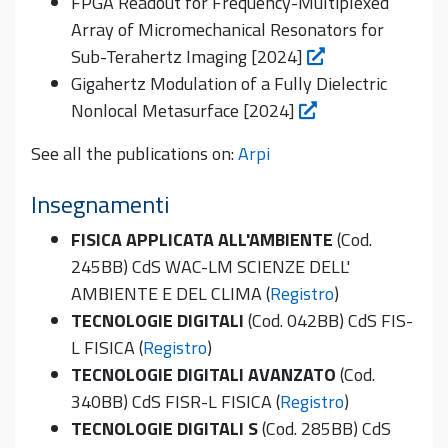
FPGA Readout for Frequency-Multiplexed
Array of Micromechanical Resonators for
Sub-Terahertz Imaging [2024]
Gigahertz Modulation of a Fully Dielectric
Nonlocal Metasurface [2024]
See all the publications on:
Arpi
Insegnamenti
FISICA APPLICATA ALL'AMBIENTE
(Cod.
245BB) CdS WAC-LM SCIENZE DELL'
AMBIENTE E DEL CLIMA (
Registro
)
TECNOLOGIE DIGITALI
(Cod. 042BB) CdS FIS-
L FISICA (
Registro
)
TECNOLOGIE DIGITALI AVANZATO
(Cod.
340BB) CdS FISR-L FISICA (
Registro
)
TECNOLOGIE DIGITALI S
(Cod. 285BB) CdS