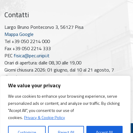
Contatti
Largo Bruno Pontecorvo 3, 56127 Pisa
Mappa Google
Tel +39 050 2214 000
Fax +39 050 2214 333
PEC
fisica@pec.unipi.it
Orari di apertura: dalle 08,30 alle 19,00
Giorni chiusura 2026: 01 giugno, dal 10 al 21 agosto, 7
dicembre
We value your privacy
Seguici su
We use cookies to enhance your browsing experience, serve
Facebook
Instagram
YouTube
https://www.linkedin.com/company/dipartimento-di-fisica-unipi/posts/?feedView=all
personalized ads or content, and analyze our traffic. By clicking
"Accept All", you consent to our use of
cookies.
Privacy & Cookie Policy
© 2026
Dipartimento di Fisica
Customize
Reject All
Accept All