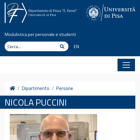
Vai al contenuto
Modulistica per personale e studenti
Cerca
Cerca
EN
Home
Dipartimento
Persone
NICOLA PUCCINI