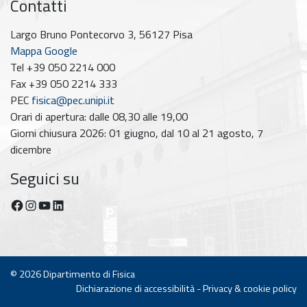
Contatti
Largo Bruno Pontecorvo 3, 56127 Pisa
Mappa Google
Tel +39 050 2214 000
Fax +39 050 2214 333
PEC
fisica@pec.unipi.it
Orari di apertura: dalle 08,30 alle 19,00
Giorni chiusura 2026: 01 giugno, dal 10 al 21 agosto, 7
dicembre
Seguici su
Facebook
Instagram
YouTube
https://www.linkedin.com/company/dipartimento-di-fisica-unipi/posts/?feedView=all
© 2026
Dipartimento di Fisica
Dichiarazione di accessibilità
-
Privacy & cookie policy