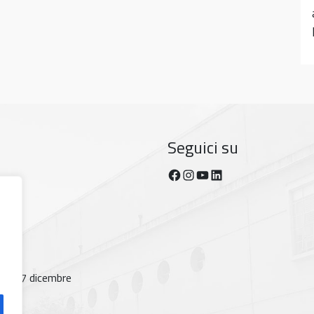
Seguici su
Facebook
Instagram
YouTube
https://www.linkedin.com/company/dipartimento-di-fisica-unipi/posts/?feedView=all
osto, 7 dicembre