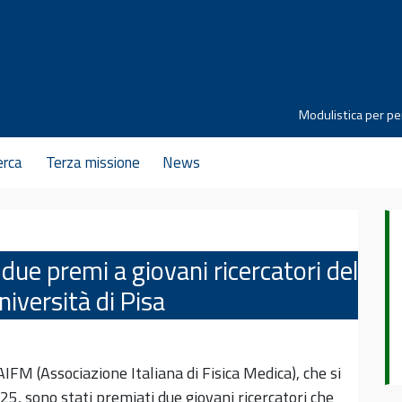
Modulistica per pe
erca
Terza missione
News
ue premi a giovani ricercatori del
niversità di Pisa
FM (Associazione Italiana di Fisica Medica), che si
5, sono stati premiati due giovani ricercatori che