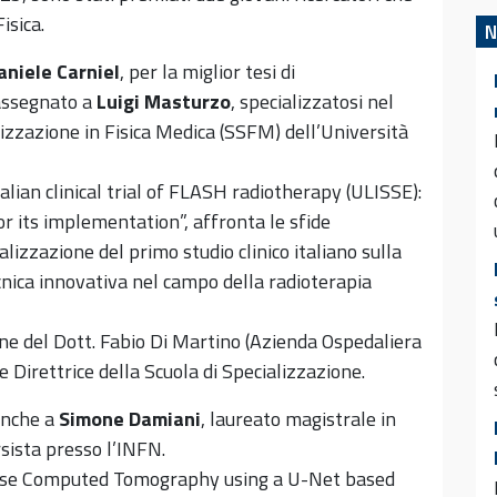
isica.
N
niele Carniel
, per la miglior tesi di
 assegnato a
Luigi Masturzo
, specializzatosi nel
izzazione in Fisica Medica (SSFM) dell’Università
Italian clinical trial of FLASH radiotherapy (ULISSE):
r its implementation”, affronta le sfide
lizzazione del primo studio clinico italiano sulla
ica innovativa nel campo della radioterapia
ione del Dott. Fabio Di Martino (Azienda Ospedaliera
 Direttrice della Scuola di Specializzazione.
anche a
Simone Damiani
, laureato magistrale in
sista presso l’INFN.
-Dose Computed Tomography using a U-Net based