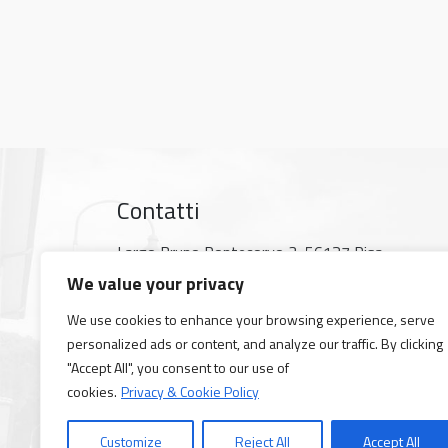
Contatti
Largo Bruno Pontecorvo 3, 56127 Pisa
Mappa Google
We value your privacy
Tel +39 050 2214 000
We use cookies to enhance your browsing experience, serve
Fax +39 050 2214 333
personalized ads or content, and analyze our traffic. By clicking
PEC
fisica@pec.unipi.it
"Accept All", you consent to our use of
Orari di apertura: dalle 08,30 alle 19,00
cookies.
Privacy & Cookie Policy
Giorni chiusura 2026: 01 giugno, dal 10 al 21 ag
Customize
Reject All
Accept All