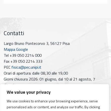
Contatti
Largo Bruno Pontecorvo 3, 56127 Pisa
Mappa Google
Tel +39 050 2214 000
Fax +39 050 2214 333
PEC
fisica@pec.unipi.it
Orari di apertura: dalle 08,30 alle 19,00
Giorni chiusura 2026: 01 giugno, dal 10 al 21 agosto, 7
dicembre
We value your privacy
Seguici su
We use cookies to enhance your browsing experience, serve
Facebook
Instagram
YouTube
https://www.linkedin.com/company/dipartimento-di-fisica-unipi/posts/?feedView=all
personalized ads or content, and analyze our traffic. By clicking