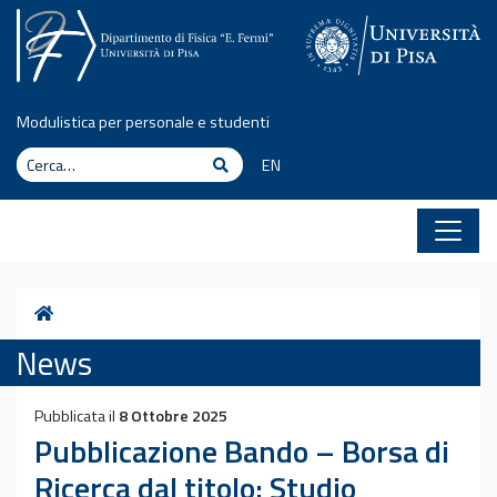
Vai al contenuto
Modulistica per personale e studenti
Cerca
Cerca
EN
Home
News
Pubblicata il
8 Ottobre 2025
Pubblicazione Bando – Borsa di
Ricerca dal titolo: Studio