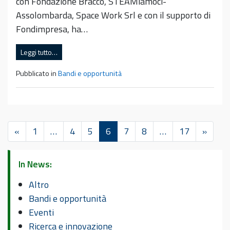
con Fondazione Bracco, STEAMiamoci-
Assolombarda, Space Work Srl e con il supporto di
Fondimpresa, ha…
Leggi tutto…
Pubblicato in
Bandi e opportunità
«
1
…
4
5
6
7
8
…
17
»
In News:
Altro
Bandi e opportunità
Eventi
Ricerca e innovazione